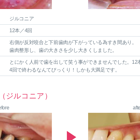
ジルコニア
12本／4回
右側が反対咬合と下前歯肉が下がっている為すき間あり。
歯肉整形し、歯の大きさを少し大きくしました。
とにかく人前で歯を出して笑う事ができませんでした。12
4回で終わるなんてびっくり！しかも大満足です。
（ジルコニア）
efore
aft