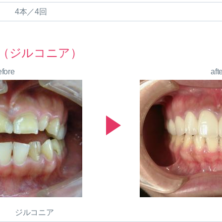
4本／4回
（ジルコニア）
efore
aft
ジルコニア