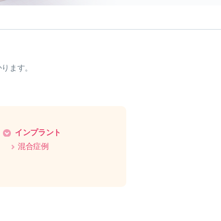
かります。
インプラント
混合症例