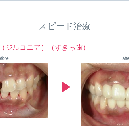
スピード治療
（ジルコニア）（すきっ歯）
efore
aft