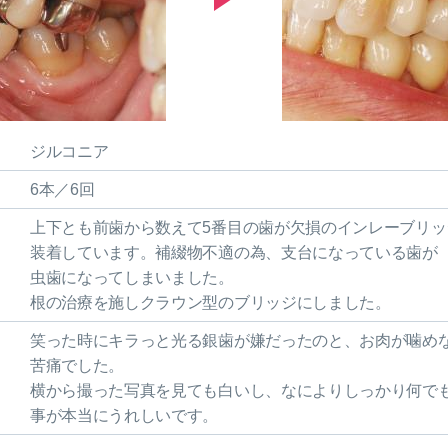
ジルコニア
6本／6回
上下とも前歯から数えて5番目の歯が欠損のインレーブリッ
装着しています。補綴物不適の為、支台になっている歯が
虫歯になってしまいました。
根の治療を施しクラウン型のブリッジにしました。
笑った時にキラっと光る銀歯が嫌だったのと、お肉が噛め
苦痛でした。
横から撮った写真を見ても白いし、なによりしっかり何で
事が本当にうれしいです。